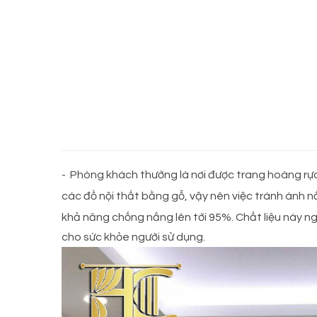
- Phòng khách thường là nơi được trang hoàng rực r
các đồ nội thất bằng gỗ, vậy nên việc tránh ánh 
khả năng chống nắng lên tới 95%. Chất liệu này ng
cho sức khỏe người sử dụng.