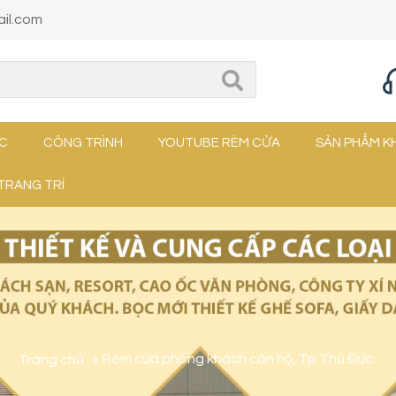
il.com
ỨC
CÔNG TRÌNH
YOUTUBE RÈM CỬA
SẢN PHẨM K
TRANG TRÍ
Trang chủ
Rèm cửa phòng khách căn hộ, Tp Thủ Đức