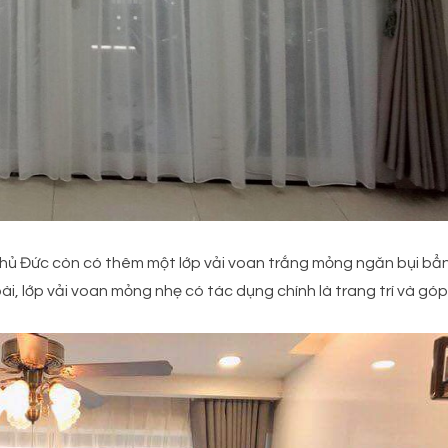
ủ Đức còn có thêm một lớp vải voan trắng mỏng ngăn bụi bẩn 
i, lớp vải voan mỏng nhẹ có tác dụng chính là trang trí và g