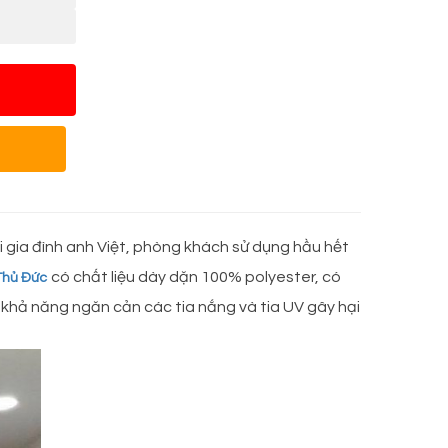
ới gia đình anh Việt, phòng khách sử dụng hầu hết
có chất liệu dày dặn 100% polyester, có
Thủ Đức
 khả năng ngăn cản các tia nắng và tia UV gây hại