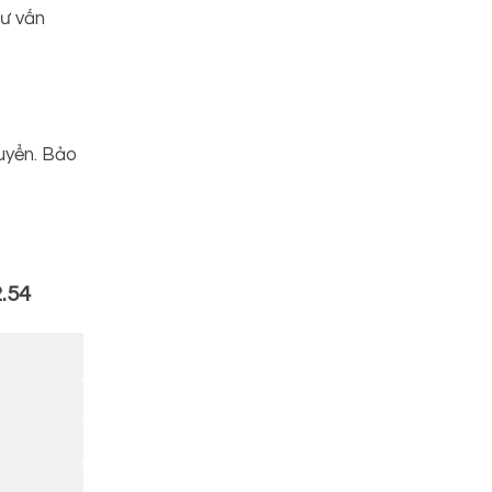
ư vấn
huyển. Bảo
2.54