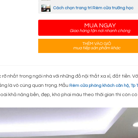
Cách chọn trang trí Rèm cửa trường học
MUA NGAY
Giao hàng tận nơi nhanh chóng
THÊM VÀO GIỎ
mua tiếp sản phẩm khác
ỡ nhất trong ngôi nhà với những đồ nội thất xa xỉ, đắt tiền. V
nắng là vô cùng quan trọng. Mẫu
Rèm cửa phòng khách căn hộ, Tp 
oài khả năng bền, đẹp, khó phai màu theo thời gian thì còn có