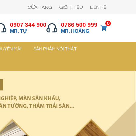
CỬA HÀNG
GIỚI THIỆU
LIÊN HỆ
0
0907 344 900
0786 500 999
MR. TỰ
MR. HOÀNG
HUYẾN MÃI
SẢN PHẨM NỘI THẤT