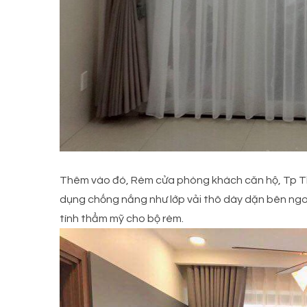
Thêm vào đó, Rèm cửa phòng khách căn hộ, Tp Th
dụng chống nắng như lớp vải thô dày dặn bên ngoà
tính thẩm mỹ cho bộ rèm.