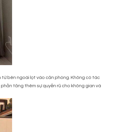
từ bên ngoài lọt vào căn phòng. Không có tác
óp phần tăng thêm sự quyến rũ cho không gian và