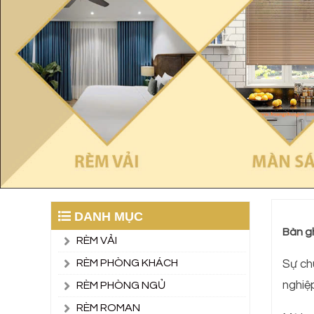
DANH MỤC
Bàn g
RÈM VẢI
RÈM PHÒNG KHÁCH
Sự ch
nghiệ
RÈM PHÒNG NGỦ
RÈM ROMAN