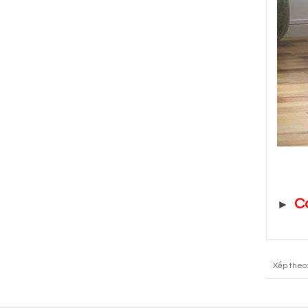
C
►
Xếp theo