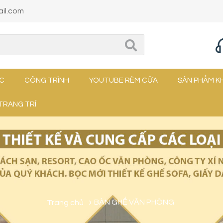
il.com
ỨC
CÔNG TRÌNH
YOUTUBE RÈM CỬA
SẢN PHẨM K
TRANG TRÍ
Trang chủ
BÀN GHẾ VĂN PHÒNG