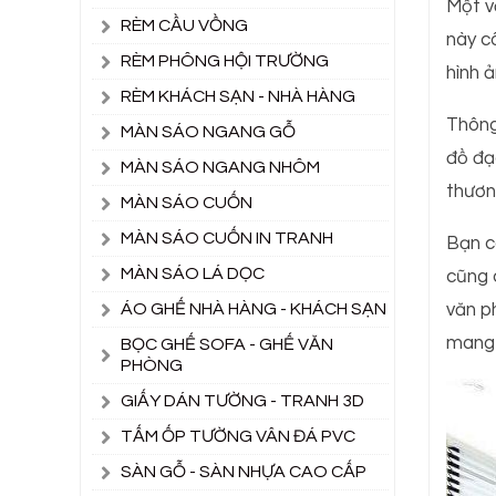
Một v
RÈM CẦU VỒNG
này c
RÈM PHÔNG HỘI TRƯỜNG
hình 
RÈM KHÁCH SẠN - NHÀ HÀNG
Thông
MÀN SÁO NGANG GỖ
đồ đạ
MÀN SÁO NGANG NHÔM
thươn
MÀN SÁO CUỐN
MÀN SÁO CUỐN IN TRANH
Bạn c
MÀN SÁO LÁ DỌC
cũng 
văn p
ÁO GHẾ NHÀ HÀNG - KHÁCH SẠN
mang 
BỌC GHẾ SOFA - GHẾ VĂN
PHÒNG
GIẤY DÁN TƯỜNG - TRANH 3D
TẤM ỐP TƯỜNG VÂN ĐÁ PVC
SÀN GỖ - SÀN NHỰA CAO CẤP