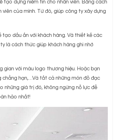
sẽ tạo dựng niềm tin cho nhân viên. Bằng cách
viên của mình. Từ đó, giúp công ty xây dựng
 tạo dấu ấn với khách hàng. Và thiết kế các
y là cách thức giúp khách hàng ghi nhớ
g gian với màu logo thương hiệu. Hoặc bạn
ng chẳng hạn,…Và tất cả những món đồ đạc
hững giá trị đó, không ngừng nỗ lực để
àn hảo nhất!