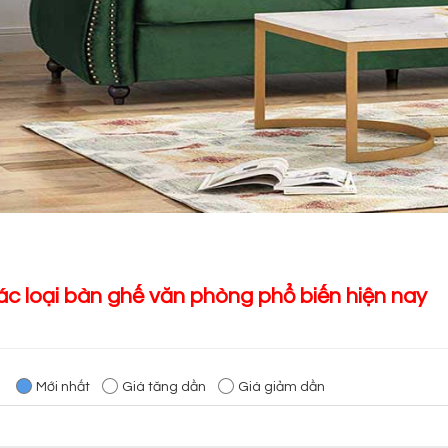
ác loại bàn ghế văn phòng phổ biến hiện nay
:
Mới nhất
Giá tăng dần
Giá giảm dần