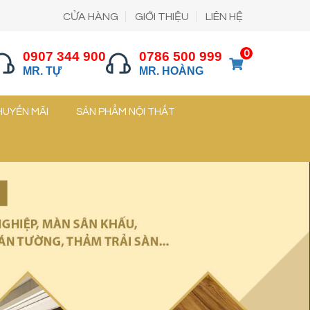
CỬA HÀNG
GIỚI THIỆU
LIÊN HỆ
0
0907 344 900
0786 500 999
MR. TỰ
MR. HOÀNG
HUYẾN MÃI
SẢN PHẨM NỘI THẤT