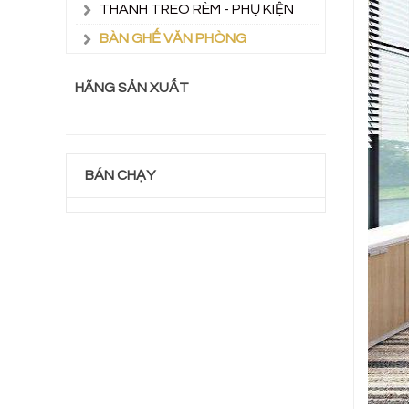
THANH TREO RÈM - PHỤ KIỆN
BÀN GHẾ VĂN PHÒNG
HÃNG SẢN XUẤT
BÁN CHẠY