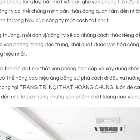
ăn phòng lộng lẫy, bắt mắt với bàn ghế văn phòng hiện đại 
ông ty có thể chứng minh bản thân đang quan tâm đến nhân 
ảnh thương hiệu của công ty một cách tốt nhất.
 thường, mỗi đơn vị/công ty sẽ có những cách thức riêng để
c văn phòng mang đặc trưng, khái quát được văn hóa công t
g hiệu nhất.
ó thể lắp đặt nội thất văn phòng cao cấp và xây dựng khôn
có thể nâng cao hiệu ứng bằng sự phá cách đi đầu xu hướ
hòng tại TRANG TRÍ NỘI THẤT HOÀNG CHUNG luôn đề cao n
đến cho khách hàng những sản phẩm chất lượng cao và ho