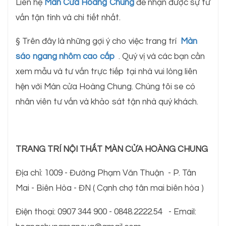
Liên hệ
Màn Cửa Hoàng Chung
để nhận được sự tư
vấn tận tình và chi tiết nhất.
§ Trên đây là những gợi ý cho việc trang trí
Màn
sáo ngang nhôm cao cấp
. Quý vị và các bạn cần
xem mẫu và tư vấn trực tiếp tại nhà vui lòng liên
hện với Màn cửa Hoàng Chung. Chúng tôi se có
nhân viên tư vấn và khảo sát tận nhà quý khách.
TRANG TRÍ NỘI THẤT MÀN CỬA HOÀNG CHUNG
Địa chỉ: 1009 - Đường Phạm Văn Thuận - P. Tân
Mai - Biên Hòa - ĐN ( Cạnh chợ tân mai biên hòa )
Điện thoại: 0907 344 900 - 0848.2222.54 - Email: