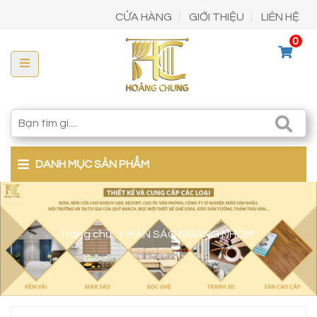
CỬA HÀNG
GIỚI THIỆU
LIÊN HỆ
0
DANH MỤC SẢN PHẨM
Trang chủ
MÀN SÁO NGANG NHÔM