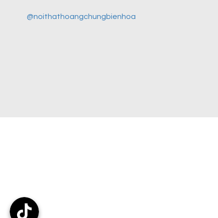
@noithathoangchungbienhoa