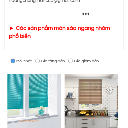
hoangchungmancua@gmail.com
————♦♦♦———
► Các sản phẩm màn sáo ngang nhôm
phổ biến
Mới nhất
Giá tăng dần
Giá giảm dần