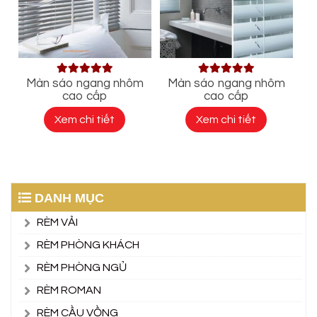
Màn sáo ngang nhôm
Màn sáo ngang nhôm
cao cấp
cao cấp
Xem chi tiết
Xem chi tiết
DANH MỤC
RÈM VẢI
RÈM PHÒNG KHÁCH
RÈM PHÒNG NGỦ
RÈM ROMAN
RÈM CẦU VỒNG