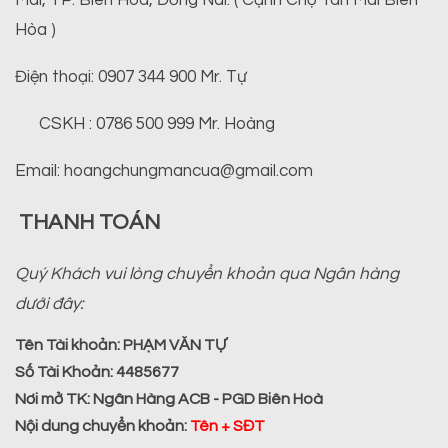
Mai, TP. Biên Hòa, Đồng Nai. ( Cạnh Chợ Tân Mai Biên
Hòa )
Điện thoại: 0907 344 900 Mr. Tự
CSKH : 0786 500 999 Mr. Hoàng
Email: hoangchungmancua@gmail.com
THANH TOÁN
Quý Khách vui lòng chuyển khoản qua Ngân hàng
dưới đây:
Tên Tài khoản:
PHẠM VĂN TỰ
Số Tài Khoản:
4485677
Nơi mở TK:
Ngân Hàng ACB - PGD Biên Hoà
Nội dung chuyển khoản
:
Tên + SĐT