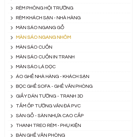
RÈM PHÔNG HỘI TRƯỜNG
RÈM KHÁCH SẠN - NHÀ HÀNG
MÀN SÁO NGANG GỖ
MÀN SÁO NGANG NHÔM
MÀN SÁO CUỐN
MÀN SÁO CUỐN IN TRANH
MÀN SÁO LÁ DỌC
ÁO GHẾ NHÀ HÀNG - KHÁCH SẠN
BỌC GHẾ SOFA - GHẾ VĂN PHÒNG
GIẤY DÁN TƯỜNG - TRANH 3D
TẤM ỐP TƯỜNG VÂN ĐÁ PVC
SÀN GỖ - SÀN NHỰA CAO CẤP
THANH TREO RÈM - PHỤ KIỆN
BÀN GHẾ VĂN PHÒNG