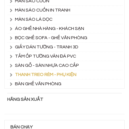
MÀN SÁO CUỐN
MÀN SÁO CUỐN IN TRANH
MÀN SÁO LÁ DỌC
ÁO GHẾ NHÀ HÀNG - KHÁCH SẠN
BỌC GHẾ SOFA - GHẾ VĂN PHÒNG
GIẤY DÁN TƯỜNG - TRANH 3D
TẤM ỐP TƯỜNG VÂN ĐÁ PVC
SÀN GỖ - SÀN NHỰA CAO CẤP
THANH TREO RÈM - PHỤ KIỆN
BÀN GHẾ VĂN PHÒNG
HÃNG SẢN XUẤT
BÁN CHẠY