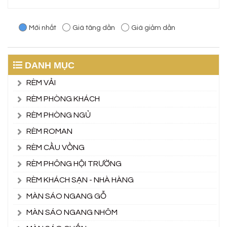
Mới nhất
Giá tăng dần
Giá giảm dần
DANH MỤC
RÈM VẢI
RÈM PHÒNG KHÁCH
RÈM PHÒNG NGỦ
RÈM ROMAN
RÈM CẦU VỒNG
RÈM PHÔNG HỘI TRƯỜNG
RÈM KHÁCH SẠN - NHÀ HÀNG
MÀN SÁO NGANG GỖ
MÀN SÁO NGANG NHÔM