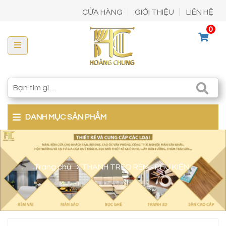
CỬA HÀNG
GIỚI THIỆU
LIÊN HỆ
0
DANH MỤC SẢN PHẨM
Trang chủ
THANH TREO RÈM - PHỤ KIỆN