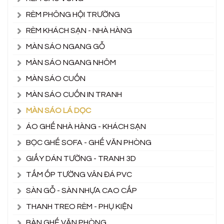
RÈM PHÔNG HỘI TRƯỜNG
RÈM KHÁCH SẠN - NHÀ HÀNG
MÀN SÁO NGANG GỖ
MÀN SÁO NGANG NHÔM
MÀN SÁO CUỐN
MÀN SÁO CUỐN IN TRANH
MÀN SÁO LÁ DỌC
ÁO GHẾ NHÀ HÀNG - KHÁCH SẠN
BỌC GHẾ SOFA - GHẾ VĂN PHÒNG
GIẤY DÁN TƯỜNG - TRANH 3D
TẤM ỐP TƯỜNG VÂN ĐÁ PVC
SÀN GỖ - SÀN NHỰA CAO CẤP
THANH TREO RÈM - PHỤ KIỆN
BÀN GHẾ VĂN PHÒNG