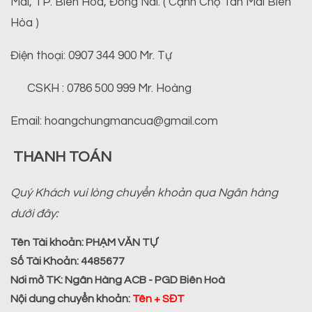
Mai, TP. Biên Hòa, Đồng Nai. ( Cạnh Chợ Tân Mai Biên
Hòa )
Điện thoại: 0907 344 900 Mr. Tự
CSKH : 0786 500 999 Mr. Hoàng
Email: hoangchungmancua@gmail.com
THANH TOÁN
Quý Khách vui lòng chuyển khoản qua Ngân hàng
dưới đây:
Tên Tài khoản:
PHẠM VĂN TỰ
Số Tài Khoản:
4485677
Nơi mở TK:
Ngân Hàng ACB - PGD Biên Hoà
Nội dung chuyển khoản
:
Tên + SĐT