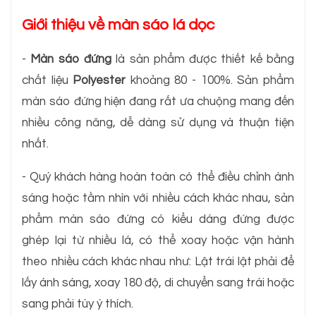
Giới thiệu về màn sáo lá dọc
-
Màn sáo đứng
là sản phẩm được thiết kế bằng
chất liệu
Polyester
khoảng 80 - 100%. Sản phẩm
màn sáo đứng hiện đang rất ưa chuộng mang đến
nhiều công năng, dễ dàng sử dụng và thuận tiện
nhất.
- Quý khách hàng hoàn toàn có thể điều chỉnh ánh
sáng hoặc tầm nhìn với nhiều cách khác nhau, sản
phẩm màn sáo đứng có kiểu dáng đứng được
ghép lại từ nhiều lá, có thể xoay hoặc vận hành
theo nhiều cách khác nhau như: Lật trái lật phải để
lấy ánh sáng, xoay 180 độ, di chuyển sang trái hoặc
sang phải tùy ý thích.