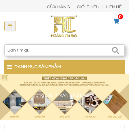
CỬA HÀNG
GIỚI THIỆU
LIÊN HỆ
0
DANH MỤC SẢN PHẨM
Trang chủ
MÀN SÁO LÁ DỌC