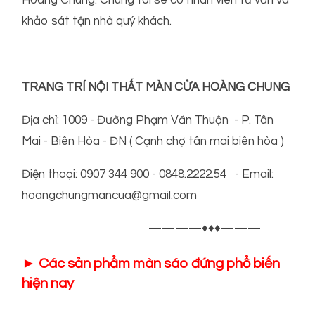
Hoàng Chung. Chúng tôi se có nhân viên tư vấn và
khảo sát tận nhà quý khách.
TRANG TRÍ NỘI THẤT MÀN CỬA HOÀNG CHUNG
Địa chỉ: 1009 - Đường Phạm Văn Thuận - P. Tân
Mai - Biên Hòa - ĐN ( Cạnh chợ tân mai biên hòa )
Điện thoại: 0907 344 900 - 0848.2222.54 - Email:
hoangchungmancua@gmail.com
————♦♦♦———
► Các sản phẩm màn sáo đứng phổ biến
hiện nay