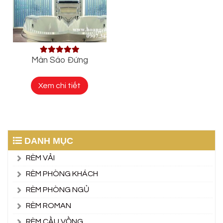
Màn Sáo Đứng
Xem chi tiết
DANH MỤC
RÈM VẢI
RÈM PHÒNG KHÁCH
RÈM PHÒNG NGỦ
RÈM ROMAN
RÈM CẦU VỒNG