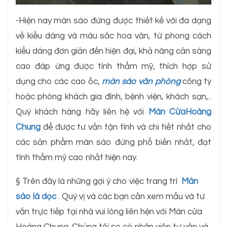
-Hiện nay màn sáo đứng được thiết kế với đa dạng
về kiểu dáng và màu sắc hoa văn, từ phong cách
kiểu dáng đơn giản đến hiện đại, khả năng cản sáng
cao đáp ứng được tính thẩm mỹ, thích hợp sử
dụng cho các cao ốc,
màn sáo văn phòng
công ty
hoặc phòng khách gia đình, bệnh viện, khách sạn,..
Quý khách hàng hãy liên hệ với
Màn CửaHoàng
Chung
để được tư vấn tận tình và chi tiết nhất cho
các sản phẩm màn sáo đứng phổ biến nhất, đạt
tính thẩm mỹ cao nhất hiện nay.
§ Trên đây là những gợi ý cho việc trang trí
Màn
sáo lá dọc
. Quý vị và các bạn cần xem mẫu và tư
vấn trực tiếp tại nhà vui lòng liên hện với Màn cửa