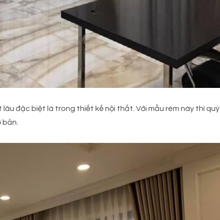
lâu đặc biệt là trong thiết kế nội thất. Với mẫu rèm này thì q
ơ bản.