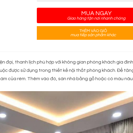
MUA NGAY
Giao hàng tận nơi nhanh chóng
THÊM VÀO GIỎ
mua tiếp sản phẩm khác
ện đại, thanh lịch phù hợp với không gian phòng khách gia đìn
huộc được sử dụng trong thiết kế nội thất phòng khách. Để t
 xám của rèm. Thêm vào đó, sàn nhà bằng gỗ hoặc có màu nâu 