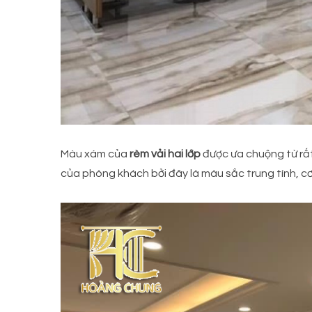
Màu xám của
rèm vải hai lớp
được ưa chuộng từ rất 
của phòng khách bởi đây là màu sắc trung tính, c