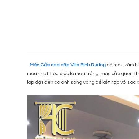
-
Màn Cửa cao cấp Villa Bình Dương
có màu xám hi
màu nhạt tiêu biểu là màu trắng, màu sắc quen t
lắp đặt đèn có ánh sáng vàng để kết hợp với sắc