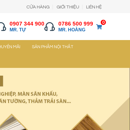
CỬA HÀNG
GIỚI THIỆU
LIÊN HỆ
0
0907 344 900
0786 500 999
MR. TỰ
MR. HOÀNG
HUYẾN MÃI
SẢN PHẨM NỘI THẤT