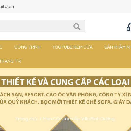
il.com
ỨC
CÔNG TRÌNH
YOUTUBE RÈM CỬA
SẢN PHẨM K
TRANG TRÍ
Trang chủ
Màn Cửa cao cấp Villa Bình Dương