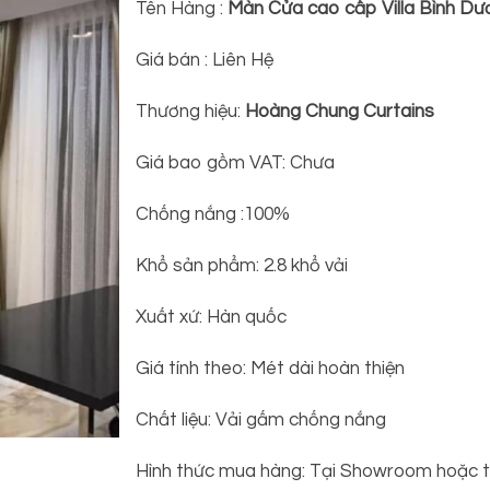
Tên Hàng :
Màn Cửa cao cấp Villa Bình Dư
Giá bán : Liên Hệ
Thương hiệu:
Hoàng Chung Curtains
Giá bao gồm VAT: Chưa
Chống nắng :100%
Khổ sản phẩm: 2.8 khổ vải
Xuất xứ: Hàn quốc
Giá tính theo: Mét dài hoàn thiện
Chất liệu: Vải gấm chống nắng
Hình thức mua hàng: Tại Showroom hoặc t