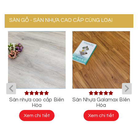
SÀN GỖ - SÀN NHỰA CAO CẤP CÙNG LOẠI
Sàn nhựa cao cấp Biên
Sàn Nhựa Galamax BIên
Hòa
Hòa
Xem chi tiết
Xem chi tiết