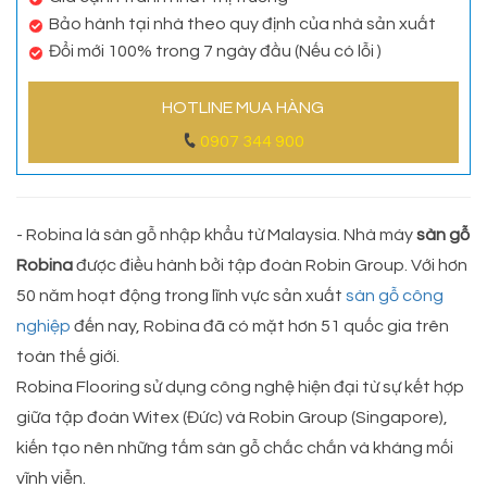
Bảo hành tại nhà theo quy định của nhà sản xuất
Đổi mới 100% trong 7 ngày đầu (Nếu có lỗi )
HOTLINE MUA HÀNG
0907 344 900
- Robina là sàn gỗ nhập khẩu từ Malaysia. Nhà máy
sàn gỗ
Robina
được điều hành bởi tập đoàn Robin Group. Với hơn
50 năm hoạt động trong lĩnh vực sản xuất
sàn gỗ công
nghiệp
đến nay, Robina đã có mặt hơn 51 quốc gia trên
toàn thế giới.
Robina Flooring sử dụng công nghệ hiện đại từ sự kết hợp
giữa tập đoàn Witex (Đức) và Robin Group (Singapore),
kiến tạo nên những tấm sàn gỗ chắc chắn và kháng mối
vĩnh viễn.