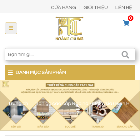
CỬA HÀNG
GIỚI THIỆU
LIÊN HỆ
0
DANH MỤC SẢN PHẨM
Trang ch
Sàn gỗ cao cấp Robina - Malaysia ( Biên H
ủ
òa )