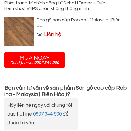
Phim trang trí chính hãng từ SchattDecor – Đức.
Hèm khoá VEPS chân không thông minh.
Sàn gỗ cao cấp Robina - Malaysia ( Biên H
òa )
Liên hệ
Giá:
MUA NGAY
Gọi đặt mua,
0907 344 900
Bạn cần tư vấn về sản phẩm
Sàn gỗ cao cấp Rob
ina - Malaysia ( Biên Hòa )
?
Hãy liên hệ ngay với chúng tôi
qua hotline
0907 344 900
để
được tư vấn.