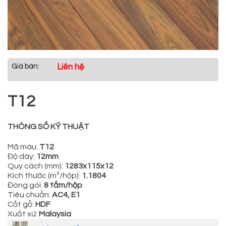
Giá bán:
Liên hệ
T12
THÔNG SỐ KỸ THUẬT
Mã màu:
T12
Độ dày:
12mm
Quy cách (mm):
1283x115x12
Kích thước (m²/hộp):
1.1804
Đóng gói:
8 tấm/hộp
Tiêu chuẩn:
AC4, E1
Cốt gỗ:
HDF
Xuất xứ:
Malaysia