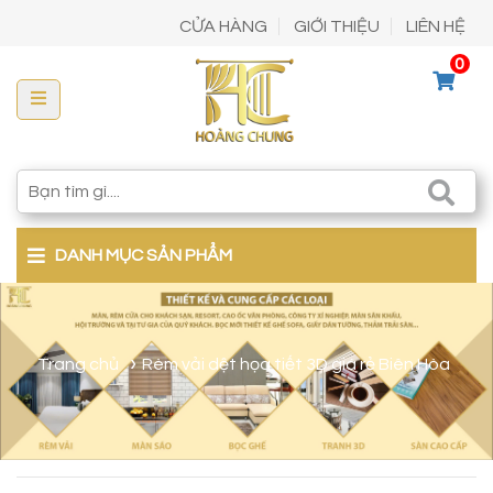
CỬA HÀNG
GIỚI THIỆU
LIÊN HỆ
0
DANH MỤC SẢN PHẨM
Trang chủ
Rèm vải dệt họa tiết 3D giá rẻ Biên Hòa