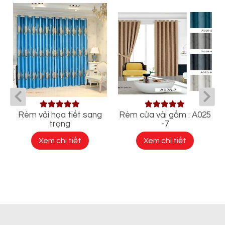
Rèm vải họa tiết sang
Rèm cửa vải gấm : A025
trọng
-7
Xem chi tiết
Xem chi tiết