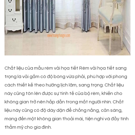
Chất liệu của mẫu rèm vải họa tiết Rèm vải họa tiết sang
trọng là vải gấm có độ bóng vừa phải, phù hợp với phong
cách thiết kế theo hướng lịch lãm, sang trọng. Chất liệu
này cũng tôn lên được sự tinh tế của bộ rèm, khiến cho
không gian trở nên hấp dẫn trong mắt người nhìn. Chất
liệu này cũng có độ dày dặn để chống nắng, cản sáng,
mang đến một không gian thoải mái, tiện nghi và đầy tính
thẩm mỹ cho gia đình.