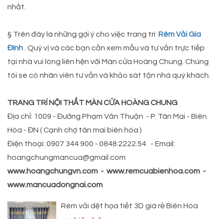
nhất.
§ Trên đây là những gợi ý cho việc trang trí
Rèm Vải Gia
Đình
. Quý vị và các bạn cần xem mẫu và tư vấn trực tiếp
tại nhà vui lòng liên hện với Màn cửa Hoàng Chung. Chúng
tôi se có nhân viên tư vấn và khảo sát tận nhà quý khách.
TRANG TRÍ NỘI THẤT MÀN CỬA HOÀNG CHUNG
Địa chỉ: 1009 - Đường Phạm Văn Thuận - P. Tân Mai - Biên
Hòa - ĐN ( Cạnh chợ tân mai biên hòa )
Điện thoại: 0907 344 900 - 0848.2222.54 - Email:
hoangchungmancua@gmail.com
www.hoangchungvn.com - www.remcuabienhoa.com -
www.mancuadongnai.com
Rèm vải dệt họa tiết 3D giá rẻ Biên Hòa