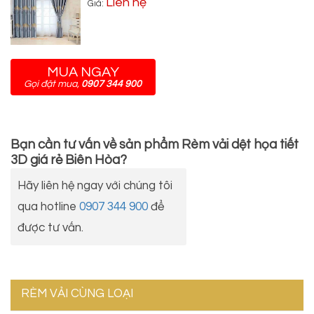
Liên hệ
Giá:
MUA NGAY
Gọi đặt mua,
0907 344 900
Bạn cần tư vấn về sản phẩm
Rèm vải dệt họa tiết
3D giá rẻ Biên Hòa
?
Hãy liên hệ ngay với chúng tôi
qua hotline
0907 344 900
để
được tư vấn.
RÈM VẢI CÙNG LOẠI