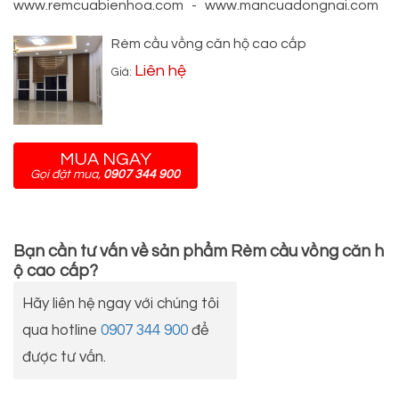
www.remcuabienhoa.com - www.mancuadongnai.com
Rèm cầu vồng căn hộ cao cấp
Liên hệ
Giá:
MUA NGAY
Gọi đặt mua,
0907 344 900
Bạn cần tư vấn về sản phẩm
Rèm cầu vồng căn h
ộ cao cấp
?
Hãy liên hệ ngay với chúng tôi
qua hotline
0907 344 900
để
được tư vấn.