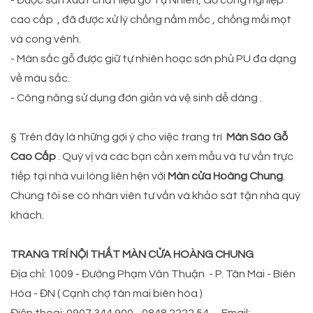
- Được sản xuất chầt liệu gỗ Tự Nhiên, Gỗ công nghiệp
cao cấp , đã được xử lý chống nấm mốc , chống mối mọt
và cong vênh.
- Màn sắc gỗ được giữ tự nhiên hoạc sơn phủ PU đa dạng
về màu sắc.
- Công năng sử dụng đơn giản và vệ sinh dễ dàng .
§ Trên đây là những gợi ý cho việc trang trí
Màn Sáo Gỗ
Cao Cấp
. Quý vị và các bạn cần xem mẫu và tư vấn trực
tiếp tại nhà vui lòng liên hện với
Màn cửa Hoàng Chung
.
Chúng tôi se có nhân viên tư vấn và khảo sát tận nhà quý
khách.
TRANG TRÍ NỘI THẤT MÀN CỬA HOÀNG CHUNG
Địa chỉ: 1009 - Đường Phạm Văn Thuận - P. Tân Mai - Biên
Hòa - ĐN ( Cạnh chợ tân mai biên hòa )