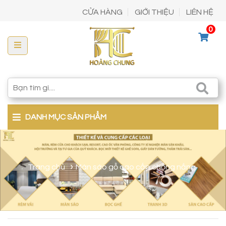
CỬA HÀNG
GIỚI THIỆU
LIÊN HỆ
0
DANH MỤC SẢN PHẨM
Trang chủ
Màn sáo gỗ cao cấp chống nắng