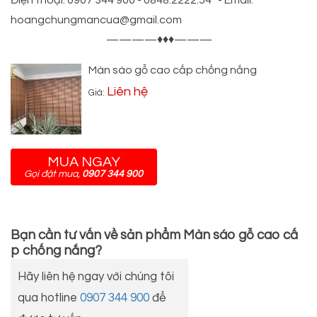
Điện thoại: 0907 344 900 - 0848.2222.54 - Email:
hoangchungmancua@gmail.com
————♦♦♦———
Màn sáo gỗ cao cấp chống nắng
Liên hệ
Giá:
MUA NGAY
Gọi đặt mua,
0907 344 900
Bạn cần tư vấn về sản phẩm
Màn sáo gỗ cao cấ
p chống nắng
?
Hãy liên hệ ngay với chúng tôi
qua hotline
0907 344 900
để