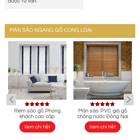
được tư vấn.
MÀN SÁO NGANG GỖ CÙNG LOẠI
Rèm sáo gỗ Phòng
Màn sáo PVC giả gỗ
khách cao cấp
chống nước Đồng Nai
Xem chi tiết
Xem chi tiết