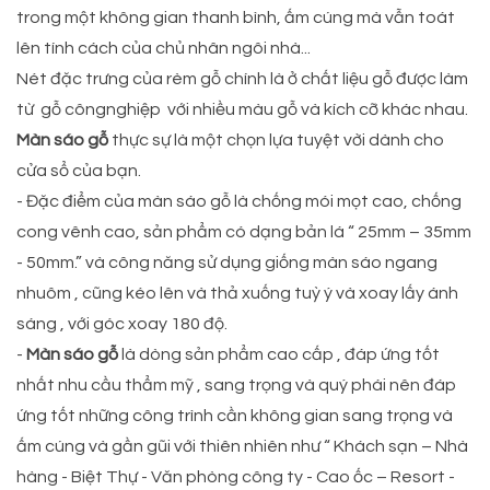
trong một không gian thanh bình, ấm cúng mà vẫn toát
lên tính cách của chủ nhân ngôi nhà...
Nét đặc trưng của rèm gỗ chính là ở chất liệu gỗ được làm
từ gỗ côngnghiệp với nhiều màu gỗ và kích cỡ khác nhau.
Màn sáo gỗ
thực sự là một chọn lựa tuyệt vời dành cho
cửa sổ của bạn.
- Đặc điểm của màn sáo gỗ là chống mói mọt cao, chống
cong vênh cao, sản phẩm có dạng bản lá “ 25mm – 35mm
- 50mm.” và công năng sử dụng giống màn sáo ngang
nhuôm , cũng kéo lên và thả xuống tuỳ ý và xoay lấy ánh
sáng , với góc xoay 180 độ.
-
Màn sáo gỗ
là dòng sản phẩm cao cấp , đáp ứng tốt
nhất nhu cầu thẩm mỹ , sang trọng và quý phái nên đáp
ứng tốt những công trình cần không gian sang trọng và
ấm cúng và gần gũi với thiên nhiên như “ Khách sạn – Nhà
hàng - Biệt Thự - Văn phòng công ty - Cao ốc – Resort -