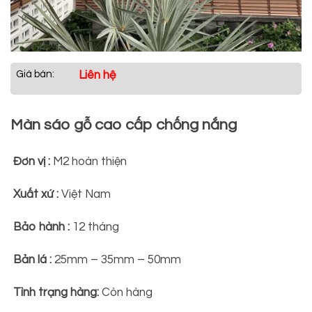
Giá bán:
Liên hệ
Màn sáo gỗ cao cấp chống nắng
Đơn vị :
M2 hoàn thiện
Xuất xứ :
Việt Nam
Bảo hành :
12 tháng
Bản lá :
25mm – 35mm – 50mm
Tình trạng hàng:
Còn hàng